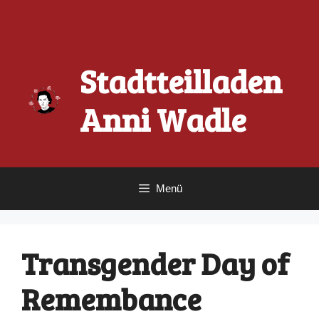
Zum
Inhalt
springen
Stadtteilladen
Anni Wadle
Menü
Transgender Day of
Remembance