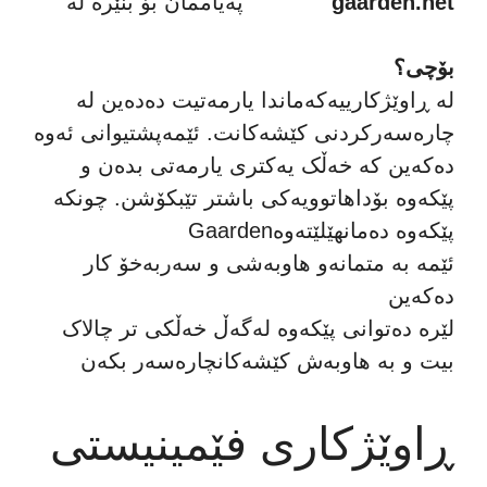
gaarden.net
پەیاممان بۆ بنێرە لە
بۆچی؟
لە ڕاوێژکارییەکەماندا یارمەتیت دەدەین لە
چارەسەرکردنی کێشەکانت. ئێمەپشتیوانی ئەوە
دەکەین کە خەڵک یەکتری یارمەتی بدەن و
پێکەوە بۆداهاتوویەکی باشتر تێبکۆشن. چونکە
Gaardenپێکەوە دەمانهێلێتەوە
ئێمە بە متمانەو هاوبەشی و سەربەخۆ کار
دەکەین
لێرە دەتوانی پێکەوە لەگەڵ خەڵکی تر چالاک
بیت و بە هاوبەش کێشەکانچارەسەر بکەن
ڕاوێژکاری فێمینیستی