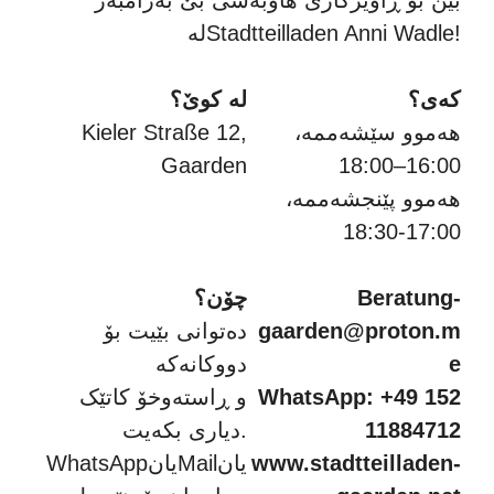
بێن بۆ ڕاوێژکاری هاوبەشی بێ بەرامبەر
لەStadtteilladen Anni Wadle!
کەی؟
لە کوێ؟
هەموو سێشەممە،
Kieler Straße 12,
Gaarden
16:00–18:00
هەموو پێنجشەممە،
17:00-18:30
Beratung-
چۆن؟
gaarden@proton.m
دەتوانی بێیت بۆ
e
دووکانەکە
WhatsApp: +49 152
و ڕاستەوخۆ کاتێک
11884712
دیاری بکەیت.
www.stadtteilladen-
WhatsAppیانMailیان