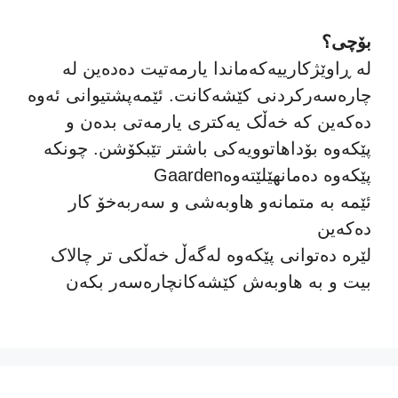
بۆچی؟
لە ڕاوێژکارییەکەماندا یارمەتیت دەدەین لە
چارەسەرکردنی کێشەکانت. ئێمەپشتیوانی ئەوە
دەکەین کە خەڵک یەکتری یارمەتی بدەن و
پێکەوە بۆداهاتوویەکی باشتر تێبکۆشن. چونکە
Gaardenپێکەوە دەمانهێلێتەوە
ئێمە بە متمانەو هاوبەشی و سەربەخۆ کار
دەکەین
لێرە دەتوانی پێکەوە لەگەڵ خەڵکی تر چالاک
بیت و بە هاوبەش کێشەکانچارەسەر بکەن