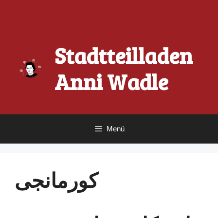
Zum
Inhalt
springen
Stadtteilladen
Anni Wadle
Menü
کورمانجی