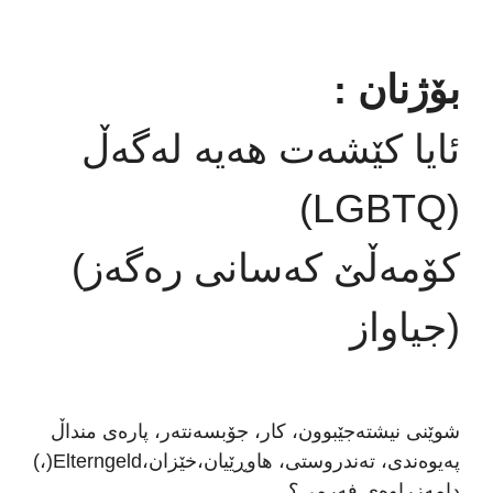
بۆژنان
:
ئایا کێشەت هەیە لەگەڵ
(LGBTQ)
(کۆمەڵێ کەسانی رەگەز
جیاواز)
شوێنی نیشتەجێبوون، کار، جۆبسەنتەر، پارەی منداڵ
(،)Elterngeldپەیوەندی، تەندروستی، هاوڕێیان،خێزان،
دامەزراوەی فەرمی؟