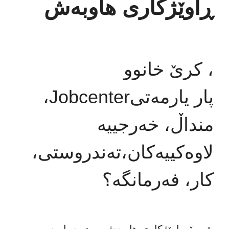
ڕاوێژکاری هاوبەش
کرێ خانوو ،
،Jobcenterپار یارمەتی
منداڵ، خەرجییە
لاوەکییەکان،تەندروستی،
کار، فەرمانگە؟