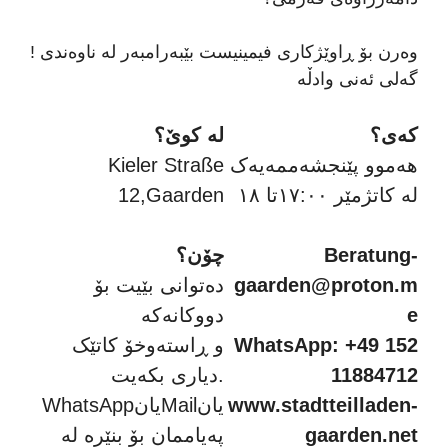
! وەرن بۆ ڕاوێژکاری فیمینیست بێبەرامبەر لە ناوەندی
گەلی ئەنی وادڵە
کەی؟
لە کوێ؟
هەموو پێنجشەممەیەک
Kieler Straße
لە کاتژمێر ١٧:٠٠تا ١٨
12,Gaarden
Beratung-
چۆن؟
gaarden@proton.m
دەتوانی بێیت بۆ
e
دووکانەکە
WhatsApp: +49 152
و ڕاستەوخۆ کاتێک
11884712
دیاری بکەیت.
www.stadtteilladen-
WhatsAppیانMailیان
gaarden.net
پەیاممان بۆ بنێرە لە