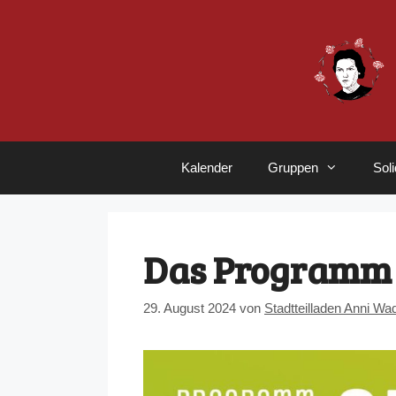
Zum
Inhalt
springen
Kalender
Gruppen
Sol
Das Programm 
29. August 2024
von
Stadtteilladen Anni Wa