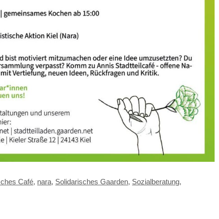
sches Café
,
nara
,
Solidarisches Gaarden
,
Sozialberatung
,