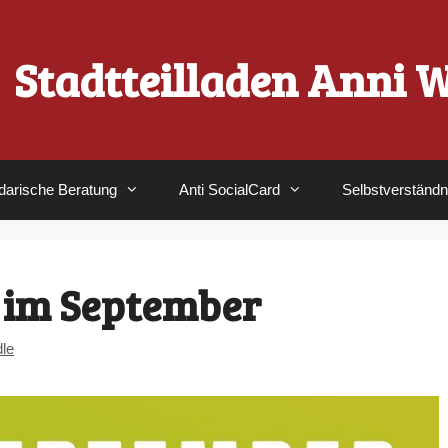
Stadtteilladen Anni 
idarische Beratung
Anti SocialCard
Selbstverständn
im September
dle