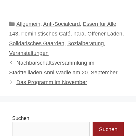
Kategorien
Allgemein
,
Anti-Socialcard
,
Essen für Alle
143
,
Feministisches Café
,
nara
,
Offener Laden
,
Solidarisches Gaarden
,
Sozialberatung
,
Veranstaltungen
Nachbarschaftsversammlung im
Stadtteilladen Anni Wadle am 20. September
Das Programm im November
Suchen
Suchen