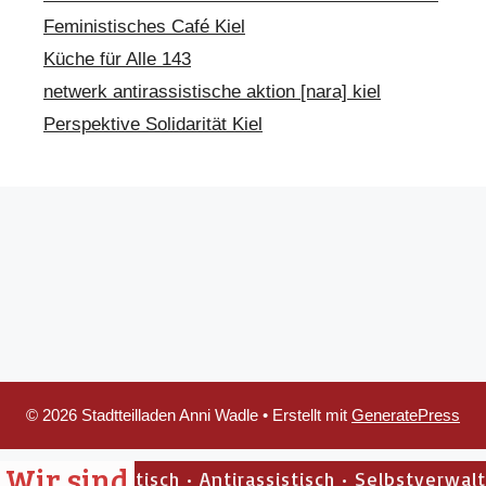
Feministisches Café Kiel
Küche für Alle 143
netwerk antirassistische aktion [nara] kiel
Perspektive Solidarität Kiel
© 2026 Stadtteilladen Anni Wadle
• Erstellt mit
GeneratePress
Wir sind
h • Antifaschistisch • Antirassistisch • Selbstverwalte