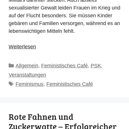
Militärs dahinter stecken. Auch abseits
sexualisierter Gewalt leiden Frauen im Krieg und
auf der Flucht besonders. Sie müssen Kinder
gebären und Familien versorgen, während es an
lebenswichtigen Mitteln fehlt.
Weiterlesen
Kategorien
Allgemein
,
Feministisches Café
,
PSK
,
Veranstaltungen
Schlagwörter
Feminismus
,
Feministisches Café
Rote Fahnen und
Zuckerwatte – Erfolgreicher