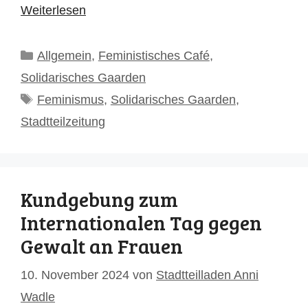
Weiterlesen
Kategorien
Allgemein
,
Feministisches Café
,
Solidarisches Gaarden
Schlagwörter
Feminismus
,
Solidarisches Gaarden
,
Stadtteilzeitung
Kundgebung zum
Internationalen Tag gegen
Gewalt an Frauen
10. November 2024
von
Stadtteilladen Anni
Wadle