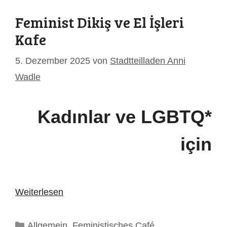
Feminist Dikiş ve El İşleri
Kafe
5. Dezember 2025
von
Stadtteilladen Anni
Wadle
Kadınlar ve LGBTQ*
için
Weiterlesen
Kategorien
Allgemein
,
Feministisches Café