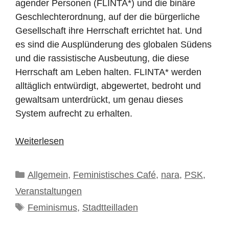
agender Personen (FLINTA*) und die binäre
Geschlechterordnung, auf der die bürgerliche
Gesellschaft ihre Herrschaft errichtet hat. Und
es sind die Ausplünderung des globalen Südens
und die rassistische Ausbeutung, die diese
Herrschaft am Leben halten. FLINTA* werden
alltäglich entwürdigt, abgewertet, bedroht und
gewaltsam unterdrückt, um genau dieses
System aufrecht zu erhalten.
Weiterlesen
Kategorien
Allgemein
,
Feministisches Café
,
nara
,
PSK
,
Veranstaltungen
Schlagwörter
Feminismus
,
Stadtteilladen