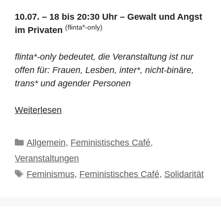
10.07. – 18 bis 20:30 Uhr – Gewalt und Angst
(flinta*-only)
im Privaten
flinta*-only bedeutet, die Veranstaltung ist nur
offen für: Frauen, Lesben, inter*, nicht-binäre,
trans* und agender Personen
Weiterlesen
Kategorien
Allgemein
,
Feministisches Café
,
Veranstaltungen
Schlagwörter
Feminismus
,
Feministisches Café
,
Solidarität