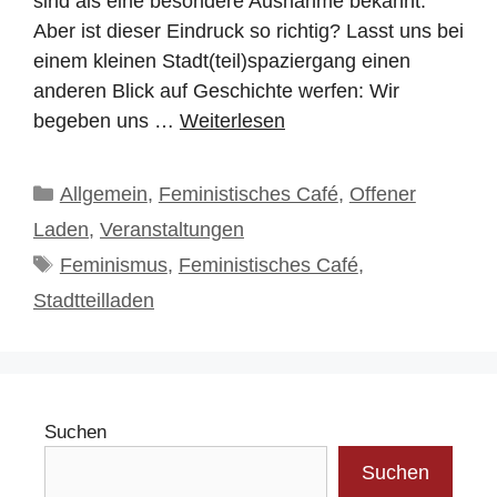
sind als eine besondere Ausnahme bekannt.
Aber ist dieser Eindruck so richtig? Lasst uns bei
einem kleinen Stadt(teil)spaziergang einen
anderen Blick auf Geschichte werfen: Wir
begeben uns …
Weiterlesen
Kategorien
Allgemein
,
Feministisches Café
,
Offener
Laden
,
Veranstaltungen
Schlagwörter
Feminismus
,
Feministisches Café
,
Stadtteilladen
Suchen
Suchen