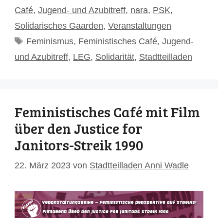
Café
,
Jugend- und Azubitreff
,
nara
,
PSK
,
Solidarisches Gaarden
,
Veranstaltungen
Schlagwörter
Feminismus
,
Feministisches Café
,
Jugend-
und Azubitreff
,
LEG
,
Solidarität
,
Stadtteilladen
Feministisches Café mit Film
über den Justice for
Janitors-Streik 1990
22. März 2023
von
Stadtteilladen Anni Wadle