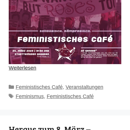
Weiterlesen
Kategorien
Feministisches Café
,
Veranstaltungen
Schlagwörter
Feminismus
,
Feministisches Café
Heraus zum 8. März –