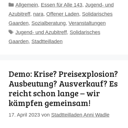
Kategorien
Allgemein
,
Essen für Alle 143
,
Jugend- und
Azubitreff
,
nara
,
Offener Laden
,
Solidarisches
Gaarden
,
Sozialberatung
,
Veranstaltungen
Schlagwörter
Jugend- und Azubitreff
,
Solidarisches
Gaarden
,
Stadtteilladen
Demo: Krise? Preisexplosion?
Ausbeutung? Ausverkauf? Es
reicht schon lange – wir
kämpfen gemeinsam!
17. April 2023
von
Stadtteilladen Anni Wadle