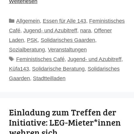
Weiterlesen
Kategorien
Allgemein
,
Essen für Alle 143
,
Feministisches
Café
,
Jugend- und Azubitreff
,
nara
,
Offener
Laden
,
PSK
,
Solidarisches Gaarden
,
Sozialberatung
,
Veranstaltungen
Schlagwörter
Feministisches Café
,
Jugend- und Azubitreff
,
Küfa143
,
Solidarische Beratung
,
Solidarisches
Gaarden
,
Stadtteilladen
Einladung zum Treffen der
Initiative: LEG-Mieter*innen
wehren sich