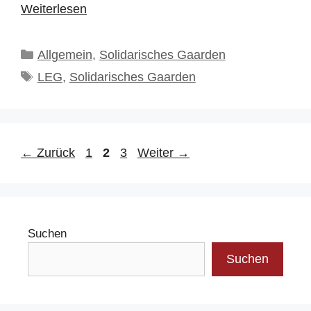
Weiterlesen
Kategorien
Allgemein
,
Solidarisches Gaarden
Schlagwörter
LEG
,
Solidarisches Gaarden
Seite
Seite
Seite
←
Zurück
1
2
3
Weiter
→
Suchen
Suchen