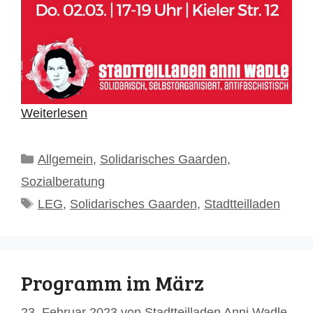
Weiterlesen
Kategorien
Allgemein
,
Solidarisches Gaarden
,
Sozialberatung
Schlagwörter
LEG
,
Solidarisches Gaarden
,
Stadtteilladen
Programm im März
23. Februar 2023
von
Stadtteilladen Anni Wadle