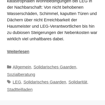
katastrophalen Wohnbedingungen bei LEG in
der Nachbarschaft: Von nicht behobenen
Wasserschäden, Schimmel, kaputten Türen und
Dächern über nicht Erreichbarkeit der
Hausmeister und LEG-Verantwortlichen bis hin
zu dubiosen Steigerungen der Nebenkosten war
wirklich viel unhaltbares dabei.
Weiterlesen
Kategorien
Allgemein
,
Solidarisches Gaarden
,
Sozialberatung
Schlagwörter
LEG
,
Solidarisches Gaarden
,
Solidarität
,
Stadtteilladen